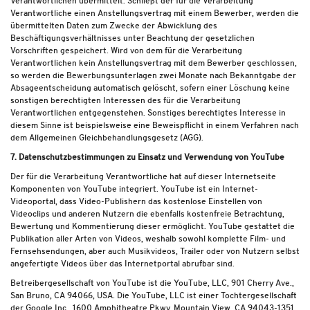
Verantwortlichen übermittelt. Schließt der für die Verarbeitung
Verantwortliche einen Anstellungsvertrag mit einem Bewerber, werden die
übermittelten Daten zum Zwecke der Abwicklung des
Beschäftigungsverhältnisses unter Beachtung der gesetzlichen
Vorschriften gespeichert. Wird von dem für die Verarbeitung
Verantwortlichen kein Anstellungsvertrag mit dem Bewerber geschlossen,
so werden die Bewerbungsunterlagen zwei Monate nach Bekanntgabe der
Absageentscheidung automatisch gelöscht, sofern einer Löschung keine
sonstigen berechtigten Interessen des für die Verarbeitung
Verantwortlichen entgegenstehen. Sonstiges berechtigtes Interesse in
diesem Sinne ist beispielsweise eine Beweispflicht in einem Verfahren nach
dem Allgemeinen Gleichbehandlungsgesetz (AGG).
7. Datenschutzbestimmungen zu Einsatz und Verwendung von YouTube
Der für die Verarbeitung Verantwortliche hat auf dieser Internetseite
Komponenten von YouTube integriert. YouTube ist ein Internet-
Videoportal, dass Video-Publishern das kostenlose Einstellen von
Videoclips und anderen Nutzern die ebenfalls kostenfreie Betrachtung,
Bewertung und Kommentierung dieser ermöglicht. YouTube gestattet die
Publikation aller Arten von Videos, weshalb sowohl komplette Film- und
Fernsehsendungen, aber auch Musikvideos, Trailer oder von Nutzern selbst
angefertigte Videos über das Internetportal abrufbar sind.
Betreibergesellschaft von YouTube ist die YouTube, LLC, 901 Cherry Ave.,
San Bruno, CA 94066, USA. Die YouTube, LLC ist einer Tochtergesellschaft
der Google Inc., 1600 Amphitheatre Pkwy, Mountain View, CA 94043-1351,