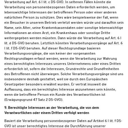
Verarbeitung auf Art. 6 I lit. c DS-GVO. In seltenen Fällen könnte die
Verarbeitung von personenbezogenen Daten erforderlich werden, um
lebenswichtige Interessen der betroffenen Person oder einer anderen
natürlichen Person zu schützen. Dies wäre beispielsweise der Fall, wenn
ein Besucher in unserem Betrieb verletzt werden würde und daraufhin sein
Name, sein Alter, seine Krankenkassendaten oder sonstige lebenswichtige
Informationen an einen Arzt, ein Krankenhaus oder sonstige Dritte
weitergegeben werden müssten. Dann würde die Verarbeitung auf Art. 6 I
lit. d DS-GVO beruhen. Letztlich könnten Verarbeitungsvorgänge auf Art. 6
I lit. f DS-GVO beruhen. Auf dieser Rechtsgrundlage basieren
Verarbeitungsvorgänge, die von keiner der vorgenannten
Rechtsgrundlagen erfasst werden, wenn die Verarbeitung zur Wahrung
eines berechtigten Interesses unseres Unternehmens oder eines Dritten
erforderlich ist, sofern die Interessen, Grundrechte und Grundfreiheiten
des Betroffenen nicht überwiegen. Solche Verarbeitungsvorgänge sind uns
insbesondere deshalb gestattet, weil sie durch den Europäischen
Gesetzgeber besonders erwähnt wurden. Er vertrat insoweit die
Auffassung, dass ein berechtigtes Interesse anzunehmen sein könnte,
wenn die betroffene Person ein Kunde des Verantwortlichen ist
(Erwägungsgrund 47 Satz 2 DS-GVO).
9. Berechtigte Interessen an der Verarbeitung, die von dem
Verantwortlichen oder einem Dritten verfolgt werden
Basiert die Verarbeitung personenbezogener Daten auf Artikel 6 I lit. f DS-
GVO ist unser berechtigtes Interesse die Durchführung unserer