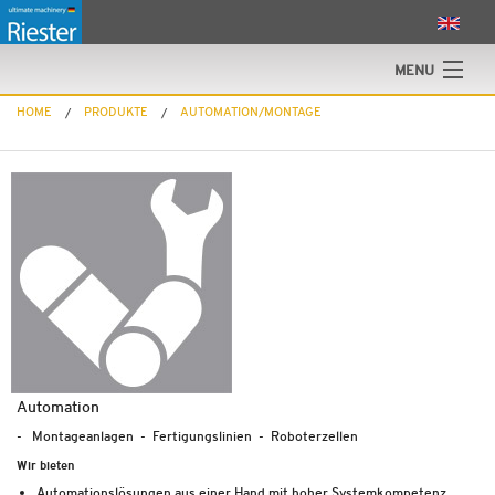
MENU
HOME
PRODUKTE
AUTOMATION/MONTAGE
Home
Produkte
ecell-guard
Riester GmbH
Kontakt
Karriere
Automation
- Montageanlagen - Fertigungslinien - Roboterzellen
Wir bieten
Automationslösungen aus einer Hand mit hoher Systemkompetenz.